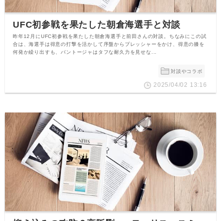
UFC初参戦を果たした朝倉海選手と対談
昨年12月にUFC初参戦を果たした朝倉海選手と前田さんの対談。ちなみにこの試
合は、海選手は得意の打撃を活かして序盤からプレッシャーをかけ、得意の膝を
何発か繰り出すも、パントージャはタフな耐久力を見せな...
対談やコラボ
2025/04/02 13:16