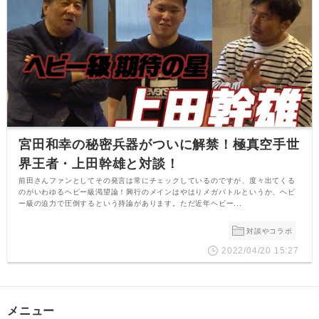
宮田和幸の秘密兵器がついに解禁！極真空手世
界王者・上田幹雄と対談！
前田さんファンとしてその発言は常にチェックしているのですが、度々出てくる
のがいわゆるヘビー級渇望論！興行のメインはやはりメガバトルというか、ヘビ
ー級の迫力で圧倒するという持論があります。ただ近年ヘビー...
対談やコラボ
2022/04/20 15:27
メニュー