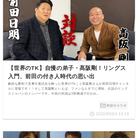
【世界のTK】自慢の弟子・髙阪剛！リングス
入門、前田の付き人時代の思い出
劇的な勝利で見事引退試合を飾った世界のTKこと髙阪剛さんが前田日明チャンネ
ルに登場です！！そして髙阪剛といえば、ファンならすでに周知、伝説のリング
スジャパンのメンバーです。今回の対談は3部構成で行われ...
対談やコラボ
2022/05/24 15:16