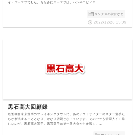
イ・ズーエフでした。ちなみにズーエフは、ハンやコピィロ...
リングスの試合など
2022/12/26 15:09
黒石高大回顧録
最近朝倉未来選手のブレイキングダウンに、あのアウトサイダーのスター選手た
ちが参戦することとなり、かなり話題となっています。その中でも管理人イチ推
しなのが、黒石高大選手。黒石選手は第一回大会から参戦し、...