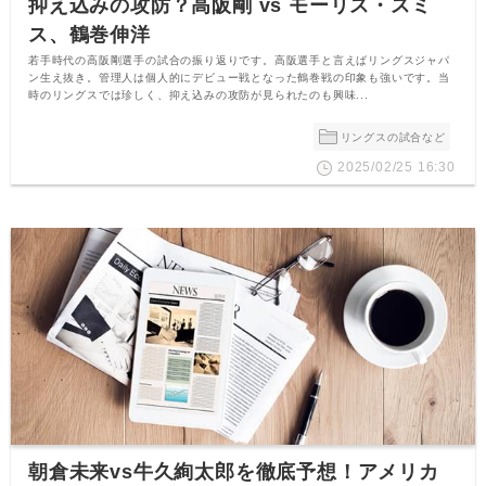
抑え込みの攻防？高阪剛 vs モーリス・スミ
ス、鶴巻伸洋
若手時代の高阪剛選手の試合の振り返りです。高阪選手と言えばリングスジャパ
ン生え抜き。管理人は個人的にデビュー戦となった鶴巻戦の印象も強いです。当
時のリングスでは珍しく、抑え込みの攻防が見られたのも興味...
リングスの試合など
2025/02/25 16:30
朝倉未来vs牛久絢太郎を徹底予想！アメリカ