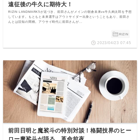
遠征後の牛久に期待大！
RIZIN LANDMARK5が近づき、前田さんがメインの朝倉未来vs牛久絢太郎を予想
しています。もともと未来選手はアウトサイダー出身ということもあり、前田さ
んとは旧知の間柄。アウサイ時代に前田さんが...
RIZIN
2023/04/23 07:45
前田日明と魔裟斗の特別対談！格闘技界のヒー
ロー魔裟斗が語る、革命前夜。